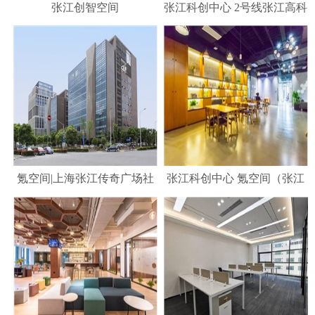
张江创智空间
张江科创中心 2号线张江高科
地铁口 张江微电子港-
DISTRII办伴
氪空间|上海张江传奇广场社
张江科创中心 氪空间（张江
区_张江传奇广场联合办公 张
传奇）项目介绍
江科创中心