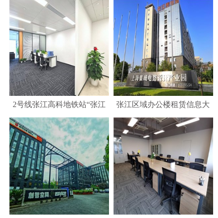
区《懿帝大楼》办公楼招租
HALO，3000平米独栋总部
公告
办公
2号线张江高科地铁站“张江
张江区域办公楼租赁信息大
创新园”招商
全